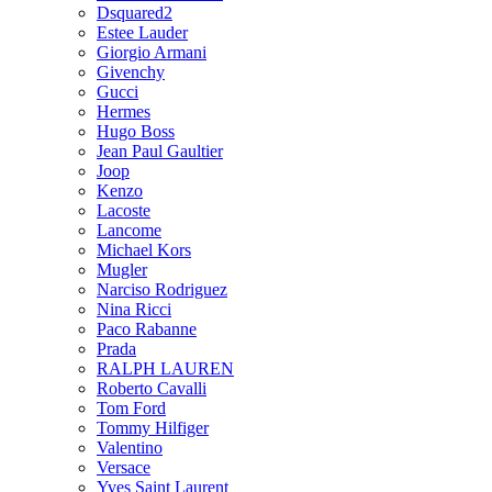
Dsquared2
Estee Lauder
Giorgio Armani
Givenchy
Gucci
Hermes
Hugo Boss
Jean Paul Gaultier
Joop
Kenzo
Lacoste
Lancome
Michael Kors
Mugler
Narciso Rodriguez
Nina Ricci
Paco Rabanne
Prada
RALPH LAUREN
Roberto Cavalli
Tom Ford
Tommy Hilfiger
Valentino
Versace
Yves Saint Laurent