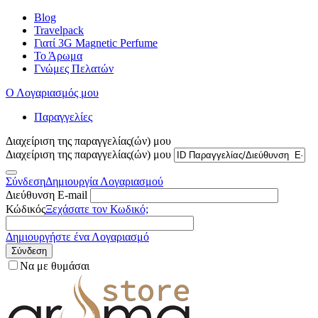
Blog
Travelpack
Γιατί 3G Magnetic Perfume
Το Άρωμα
Γνώμες Πελατών
Ο Λογαριασμός μου
Παραγγελίες
Διαχείριση της παραγγελίας(ών) μου
Διαχείριση της παραγγελίας(ών) μου
Σύνδεση
Δημιουργία Λογαριασμού
Διεύθυνση E-mail
Κώδικός
Ξεχάσατε τον Κωδικό;
Δημιουργήστε ένα Λογαριασμό
Σύνδεση
Να με θυμάσαι