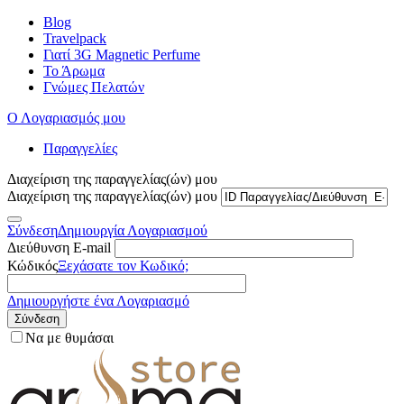
Blog
Travelpack
Γιατί 3G Magnetic Perfume
Το Άρωμα
Γνώμες Πελατών
Ο Λογαριασμός μου
Παραγγελίες
Διαχείριση της παραγγελίας(ών) μου
Διαχείριση της παραγγελίας(ών) μου
Σύνδεση
Δημιουργία Λογαριασμού
Διεύθυνση E-mail
Κώδικός
Ξεχάσατε τον Κωδικό;
Δημιουργήστε ένα Λογαριασμό
Σύνδεση
Να με θυμάσαι