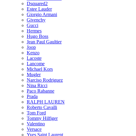
Dsquared2
Estee Lauder
Giorgio Armani
Givenchy
Gucci
Hermes
Hugo Boss
Jean Paul Gaultier
Joop
Kenzo
Lacoste
Lancome
Michael Kors
Mugler
Narciso Rodriguez
Nina Ricci
Paco Rabanne
Prada
RALPH LAUREN
Roberto Cavalli
Tom Ford
Tommy Hilfiger
Valentino
Versace
Yves Saint Laurent