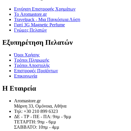
Εγγύηση Επιστροφής Χρημάτων
Το Aromastore.gr
Travelpack - Μια Παγκόσμια Λύση
Γιατί 3G Magnetic Perfume
Γνώμες Πελατών
Εξυπηρέτηση Πελατών
Όροι Χρήσης
Τρόποι Πληρωμής
Τρόποι Αποστολής
Επιστροφές Προϊόντων
Επικοινωνία
Η Εταιρεία​
Aromastore.gr
Μάρνη 33, Ομόνοια, Αθήνα
Τηλ: +30 210 899 6323
ΔΕ - ΤΡ - ΠΕ - ΠΑ: 9πμ - 9μμ
ΤΕΤΑΡΤΗ: 9πμ - 6μμ
ΣΑΒΒΑΤΟ: 10πμ - 4μμ