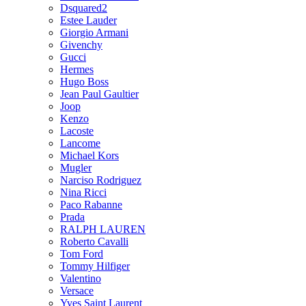
Dsquared2
Estee Lauder
Giorgio Armani
Givenchy
Gucci
Hermes
Hugo Boss
Jean Paul Gaultier
Joop
Kenzo
Lacoste
Lancome
Michael Kors
Mugler
Narciso Rodriguez
Nina Ricci
Paco Rabanne
Prada
RALPH LAUREN
Roberto Cavalli
Tom Ford
Tommy Hilfiger
Valentino
Versace
Yves Saint Laurent