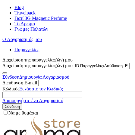
Blog
Travelpack
Γιατί 3G Magnetic Perfume
Το Άρωμα
Γνώμες Πελατών
Ο Λογαριασμός μου
Παραγγελίες
Διαχείριση της παραγγελίας(ών) μου
Διαχείριση της παραγγελίας(ών) μου
Σύνδεση
Δημιουργία Λογαριασμού
Διεύθυνση E-mail
Κώδικός
Ξεχάσατε τον Κωδικό;
Δημιουργήστε ένα Λογαριασμό
Σύνδεση
Να με θυμάσαι